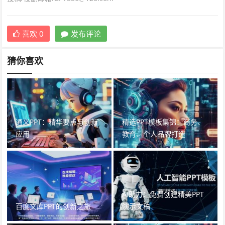
喜欢
0
发布评论
猜你喜欢
通义PPT：精华要点与创新
精选PPT模板集锦：商务、
应用
教育、个人品牌打造
AI助力：免费创建精美PPT
百度文库PPT的创新之旅
演示文稿