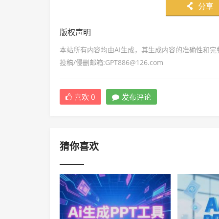
分享
󰄯
版权声明
本站所有内容均由AI生成，其生成内容的准确性和
投稿/侵删邮箱:GPT886@126.com
喜欢
0
发布评论
猜你喜欢