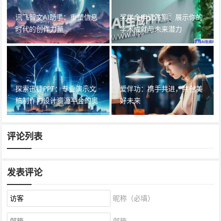
讯飞智文AI助手：重塑信息
奖学金申请答辩：展示你的
时代的创作力量
学术成就与未来潜力
探索迅捷PPT：专业演示文
爱伴功：携手共进，共创美
稿制作与设计资源平台的奥
好未来
秘
评论列表
发表评论
昵称（必填）
邮箱