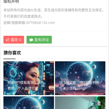
版权声明
本站所有内容均由AI生成，其生成内容的准确性和完整性无法保证，
不代表我们的态度或观点。
投稿/侵删邮箱:GPT886@126.com
喜欢
0
发布评论
猜你喜欢
精选PPT模板集锦：商务、
讯飞智文爱：PPT创新制作
教育、个人品牌打造
与演示技巧