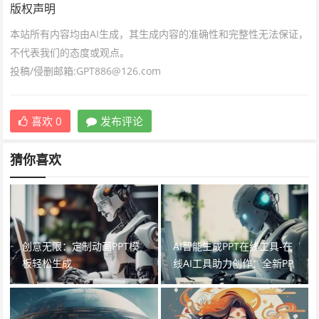
版权声明
本站所有内容均由AI生成，其生成内容的准确性和完整性无法保证，
不代表我们的态度或观点。
投稿/侵删邮箱:GPT886@126.com
喜欢
0
发布评论
猜你喜欢
创意无限：定制动画PPT模
AI智能生成PPT在线工具-在
板轻松生成
线AI工具助力创作：全新PP
T生成引擎