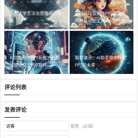
当代大学生法治思维培养策
自动化排版制作PPT网页版-
略
利用自动化工具美化PPT排
版
AI交互制作PPT系统：创新
智慧演示：AI助手带你探索
的智能交互PPT软件
PPT的未来
评论列表
发表评论
昵称（必填）