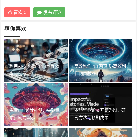
喜欢
0
发布评论
猜你喜欢
利用AI技术提升PPT制作效
高效制作PPT网页版-高效制
率与创意
作网页版PPT
免费PPT设计神器：突破想
本科毕业论文开题答辩：研
象，助力演示
究方法与预期成果