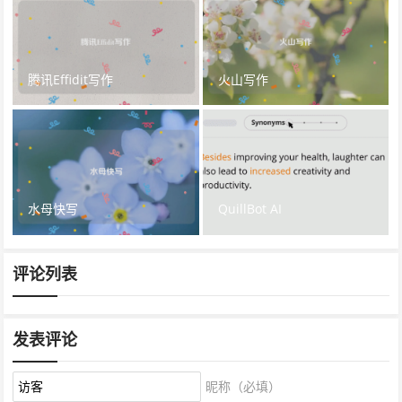
腾讯Effidit写作
火山写作
水母快写
QuillBot AI
评论列表
发表评论
昵称（必填）