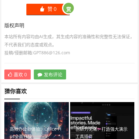
赞
0
赏
󰄼
版权声明
本站所有内容均由AI生成，其生成内容的准确性和完整性无法保证，
不代表我们的态度或观点。
投稿/侵删邮箱:GPT886@126.com
喜欢
0
发布评论
猜你喜欢
高效办公新体验：Office Pl
创新力无限：打造强大演示
us全面升级
工具插件