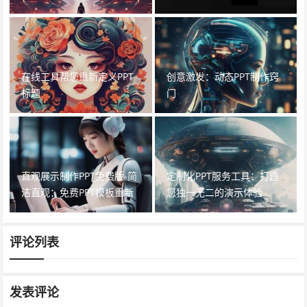
在线工具帮您重新定义PPT
创意激发：动态PPT制作窍
标题
门
直观展示制作PPT免费版-简
定制化PPT服务工具：打造
洁直观：免费PPT模板重新
您独一无二的演示体验
设计
评论列表
发表评论