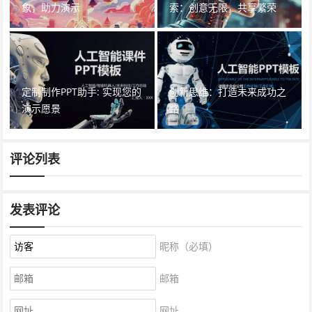
象，助力演示
索：创意无限，共享繁荣
定制制作PPT助手: 实现您的
创新思维：打造未来成功之
演示愿景
路
评论列表
发表评论
昵称（必填）
邮箱
网址