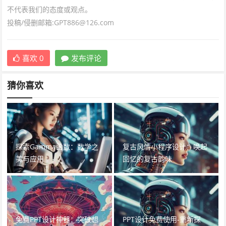
不代表我们的态度或观点。
投稿/侵删邮箱:GPT886@126.com
喜欢
0
发布评论
猜你喜欢
探索Gamma函数：数学之
复古风情小程序设计：唤起
美与应用
回忆的复古韵味
免费PPT设计神器：突破想
PPT设计免费使用-重新探