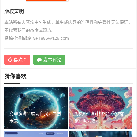
版权声明
本站所有内容均由AI生成，其生成内容的准确性和完整性无法保证，
不代表我们的态度或观点。
投稿/侵删邮箱:GPT886@126.com
喜欢
0
发布评论
猜你喜欢
竞聘演讲：展现自我，共创
免费PPT设计神器：突破想
未来
象，助力演示