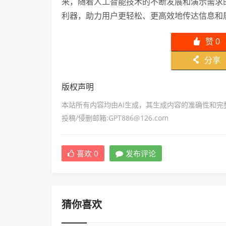
来，随着人工智能技术的不断发展和演示需求
利器，助力用户更轻松、更高效地传达信息和
赞
0
󰄼
分享
󰄯
版权声明
本站所有内容均由AI生成，其生成内容的准确性和
投稿/侵删邮箱:GPT886@126.com
喜欢
0
发布评论
猜你喜欢