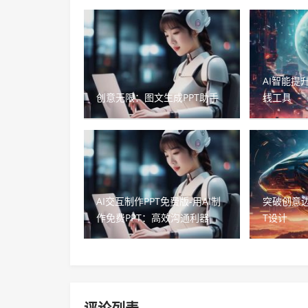
AI智能提
创意无限：图文生成PPT助手
线工具
AI交互制作PPT免费版-用AI制
突破创意边
作免费PPT：高效沟通利器
T设计