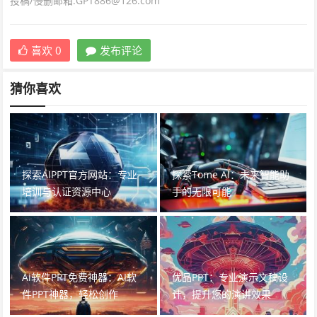
投稿/侵删邮箱:GPT886@126.com
喜欢
0
发布评论
猜你喜欢
探索AIPPT官方网站：专业
探索Tome AI：未来智能助
培训与认证资源中心
手的无限可能
Ai软件PPT免费神器：AI软
优品PPT：专业演示文稿设
件PPT神器，轻松创作
计，提升您的演讲效果