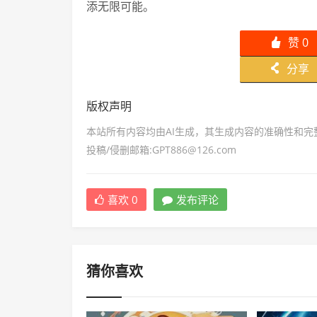
添无限可能。
赞
0
󰄼
分享
󰄯
版权声明
本站所有内容均由AI生成，其生成内容的准确性和
投稿/侵删邮箱:GPT886@126.com
喜欢
0
发布评论
猜你喜欢