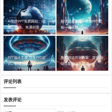
AI制作PPT免费网站：简
解锁创意无限：高端PPT模
单、高效、充满创意
板一键获取
PPT设计生成-优化PPT设
免费网站优化方案：提升网
计，打造精美演示
站性能的三大建议
评论列表
发表评论