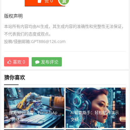
赞
0
赏
󰄼
版权声明
本站所有内容均由AI生成，其生成内容的准确性和完整性无法保证，
不代表我们的态度或观点。
投稿/侵删邮箱:GPT886@126.com
喜欢
0
发布评论
猜你喜欢
探索知识宝库：Tome与Ap
AI智能助手：轻松制作演示
p的结合
文稿