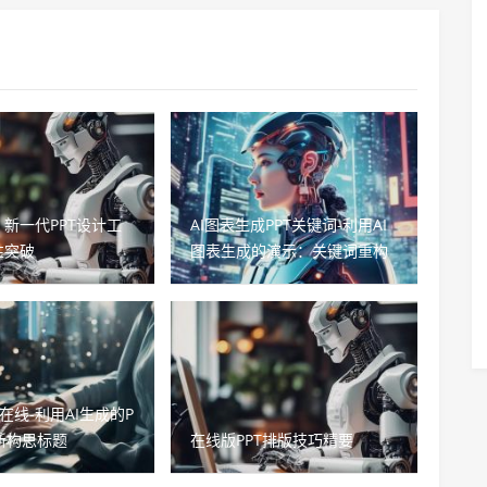
新一代PPT设计工
AI图表生成PPT关键词-利用AI
性突破
图表生成的演示：关键词重构
T在线-利用AI生成的P
新构思标题
在线版PPT排版技巧精要