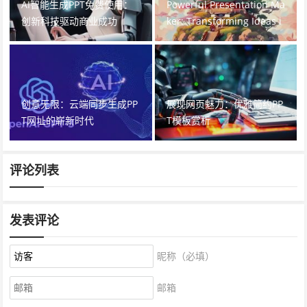
AI智能生成PPT免费使用：
Powerful Presentation Ma
创新科技驱动商业成功
ker: Transforming Ideas i
nto Stunning Slides
创意无限：云端同步生成PP
展现网页魅力：优雅简约PP
T网址的崭新时代
T模板赏析
评论列表
发表评论
昵称（必填）
邮箱