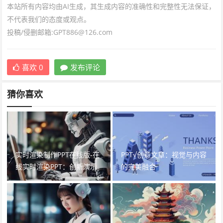
本站所有内容均由AI生成，其生成内容的准确性和完整性无法保证，
不代表我们的态度或观点。
投稿/侵删邮箱:GPT886@126.com
喜欢
0
发布评论
猜你喜欢
实时渲染制作PPT在线版-在
PPT√创意文章：视觉与内容
线实时渲染PPT：创新演示
的完美融合
体验