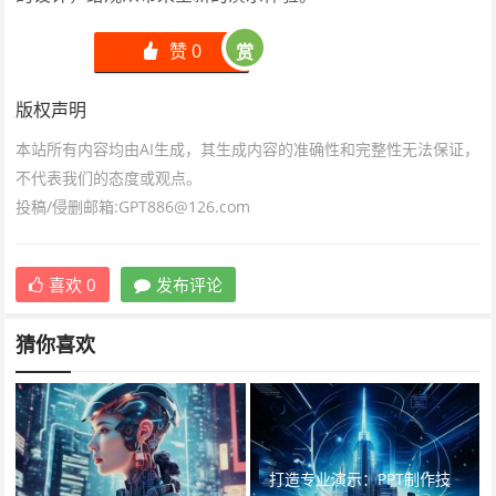
赞
0
赏
󰄼
版权声明
本站所有内容均由AI生成，其生成内容的准确性和完整性无法保证，
不代表我们的态度或观点。
投稿/侵删邮箱:GPT886@126.com
喜欢
0
发布评论
猜你喜欢
打造专业演示：PPT制作技