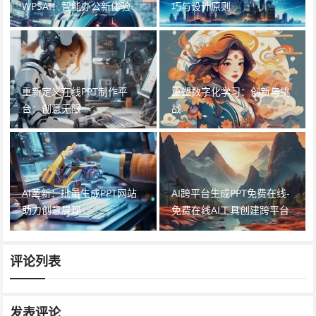
WPSAI：智能办公新体验
巧与设计原则
重新定义在线PPT制作平
重塑数字化学习：创新与挑
台：创意无限
战
AI革新：批量生成PPT网站
AI跨平台生成PPT免费在线-
助力创意展现
免费在线AI工具创建跨平台
PPT演示
评论列表
发表评论