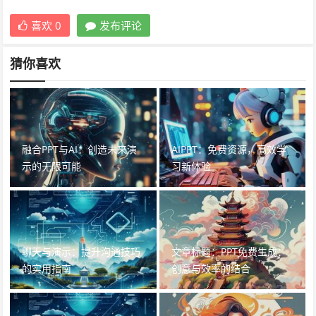
喜欢
0
发布评论
猜你喜欢
融合PPT与AI：创造未来演
AIPPT：免费资源，高效学
示的无限可能
习新体验
聊天与演示：提升沟通技巧
文章标题：PPT免费生成：
的实用指南
创意与效率的结合