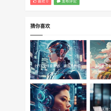
喜欢
0
发布评论
猜你喜欢
PPTX文件查看器：兼容多种软
流程免费
件
之道
创意无限：