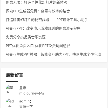
tunities
创意无限：打造个性化幻灯片的新体验
探索PPT生成器免费：创意与效率的结合
打造精美幻灯片的秘密武器——PPT设计工具小助手
AI交互PPT：改变演示游戏规则的创意演示程序
免费分享高品质音乐资源
PPT优化免费入口-优化PPT免费访问途径
AI交互生成PPT神器：智能交互助力PPT，快速生成个性化演
示
最新留言
皇帝：
midjourney不错
admin：
支持一下