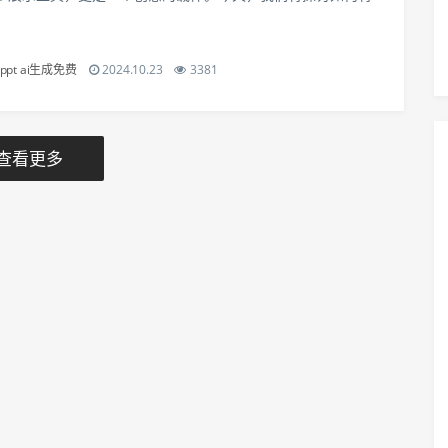
内容相结合，打造出既美观又富有内涵的演示文稿。PPT√的创意
们需要明确PPT√的核心...
ppt ai生成免费
2024.10.23
3381
查看更多