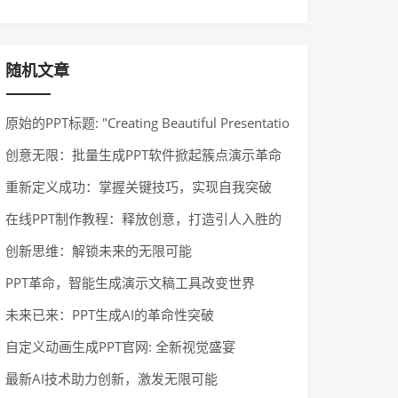
稿设计
随机文章
原始的PPT标题: "Creating Beautiful Presentatio
ns with Canva"
创意无限：批量生成PPT软件掀起簇点演示革命
重新定义成功：掌握关键技巧，实现自我突破
在线PPT制作教程：释放创意，打造引人入胜的
多媒体呈现
创新思维：解锁未来的无限可能
PPT革命，智能生成演示文稿工具改变世界
未来已来：PPT生成AI的革命性突破
自定义动画生成PPT官网: 全新视觉盛宴
最新AI技术助力创新，激发无限可能