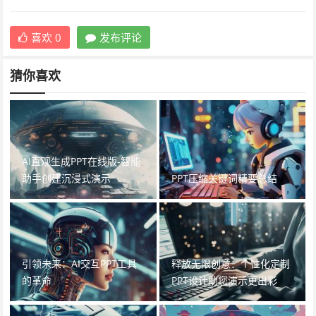
喜欢
0
发布评论
猜你喜欢
AI直观生成PPT在线版-智能
助手创建沉浸式演示
PPT压缩关键词精要总结
引领未来：AI交互PPT工具
释放无限创意：个性化定制
的革命
PPT设计助您演示更出彩