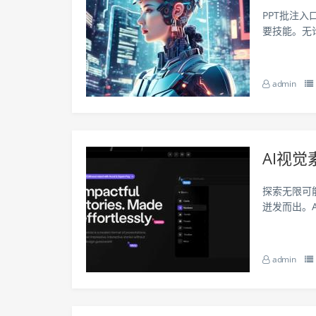
PPT批注
要技能。无
高工作效率
任务清单对
admin
AI视
探索无限可
迸发而出。
前来探索。
为创意加持
admin