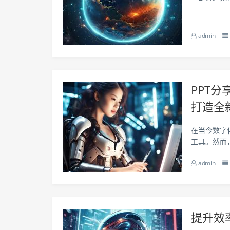
能极大地提
要花费大量的
admin
PPT
打造全
在当今数字
工具。然而
的任务。为
admin
了一种快速
提升效