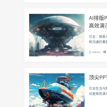
AI排版
高效演
引言：探索
和沟通的重
创意的发挥
admin
智能排版PP
顶尖P
引言在当今
论是商务演
让信息更加
的灵感和技巧