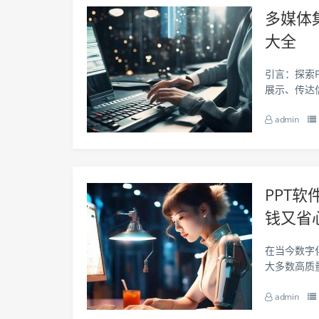
多媒体
大全
引言：探索
展示、传达
一定的技术
admin
呈现制作PPT
PPT
钱又省
在当今数字
大多数高质
望而却步，
admin
吗？有一个名