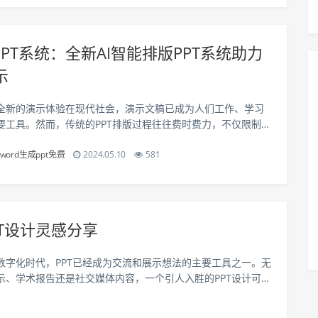
PPT系统：全新AI智能排版PPT系统助力
示
全新的演示体验在现代社会，演示文稿已成为人们工作、学习
要工具。然而，传统的PPT排版过程往往费时费力，不仅限制了
，还容易导致枯燥乏味的演示效果。面对这一挑战，全新的AI
word生成ppt免费
2024.05.10
581
T系统应运而生，它不仅能够快速...
PT设计灵感分享
数字化时代，PPT已经成为交流和展示想法的主要工具之一。无
示、学术报告还是社交媒体内容，一个引人入胜的PPT设计可以
生动有趣，更容易被观众接受和记住。因此，探索顶尖PPT设计
成为许多人的追求。论坛免...