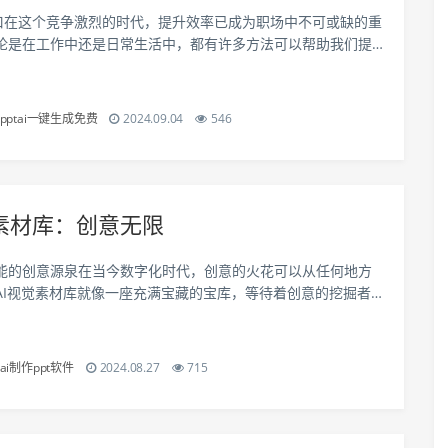
入口在这个竞争激烈的时代，提升效率已成为职场中不可或缺的重
论是在工作中还是日常生活中，都有许多方法可以帮助我们提
。下面将介绍几项关键技巧，帮助你更高效地完成工作。精简
于繁忙的工作日程，精简任务清单可以...
pptai一键生成免费
2024.09.04
546
觉素材库：创意无限
能的创意源泉在当今数字化时代，创意的火花可以从任何地方
AI视觉素材库就像一座充满宝藏的宝库，等待着创意的挖掘者
这个神奇的工具不仅提供了数量庞大的素材，还通过智能算法
了新的力量。图像识别：解锁想象的大门...
ai制作ppt软件
2024.08.27
715