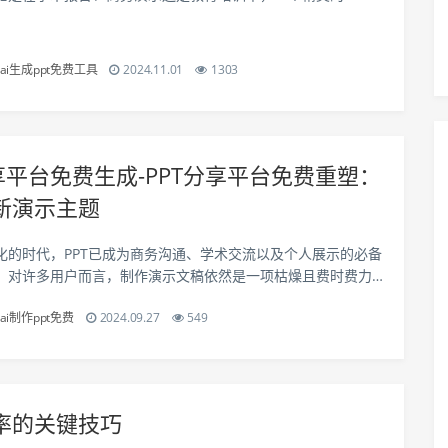
升信息传递的效率和效果。然而，制作一个高质量的PPT往往需
时间和精力，这对于许多人...
ai生成ppt免费工具
2024.11.01
1303
分享平台免费生成-PPT分享平台免费重塑：
新演示主题
化的时代，PPT已成为商务沟通、学术交流以及个人展示的必备
，对许多用户而言，制作演示文稿依然是一项枯燥且费时费力
了解决这个问题，PPT分享平台免费生成应运而生，为用户提供
ai制作ppt免费
2024.09.27
549
、简便的方式来创建演示文稿。然...
率的关键技巧