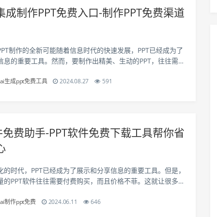
集成制作PPT免费入口-制作PPT免费渠道
PPT制作的全新可能随着信息时代的快速发展，PPT已经成为了
信息的重要工具。然而，要制作出精美、生动的PPT，往往需要
和设计能力。本文将探索多媒体集成制作PPT的免费入口，为您
ai生成ppt免费工具
2024.08.27
591
的全新可能。1. C...
软件免费助手-PPT软件免费下载工具帮你省
心
化的时代，PPT已经成为了展示和分享信息的重要工具。但是，
量的PPT软件往往需要付费购买，而且价格不菲。这就让很多人
不得不寻找一些免费的PPT软件来应对办公需求。然而，你知道
ai制作ppt免费
2024.06.11
646
叫PPT软件免费助手的工...