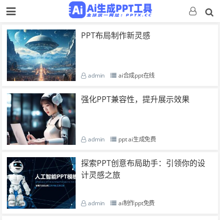
PPT布局制作新灵感
admin
ai合成ppt在线
强化PPT兼容性，提升展示效果
admin
ppt ai生成免费
探索PPT创意布局助手：引领你的设
计灵感之旅
admin
ai制作ppt免费