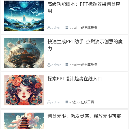
高级功能脚本：PPT标题效果创意应
用
admin
pptai一键生成免费
快速生成PPT助手: 点燃演示创意的魔
力
admin
pptai一键生成免费
探索PPT设计趋势在线入口
admin
ai做ppt在线工具
创意无限：激发灵感，释放无限可能